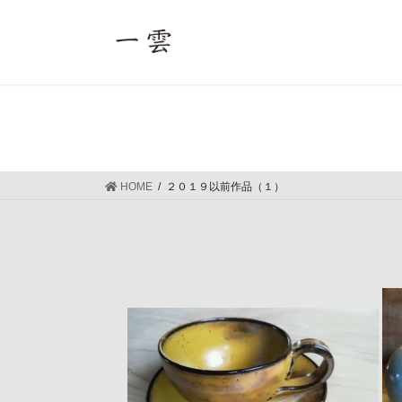
コ
ナ
ン
ビ
テ
ゲ
ン
ー
ツ
シ
へ
ョ
ス
ン
キ
に
ッ
移
HOME
２０１９以前作品（１）
プ
動