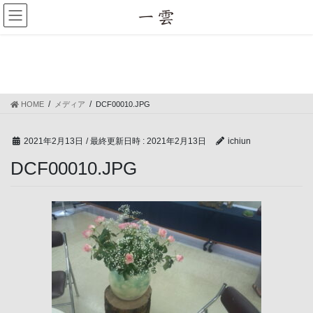
コ
ナ
ン
ビ
テ
ゲ
ン
ー
メディア
ツ
シ
へ
ョ
ス
ン
HOME
メディア
DCF00010.JPG
キ
に
ッ
移
プ
動
2021年2月13日
/ 最終更新日時 :
2021年2月13日
ichiun
DCF00010.JPG