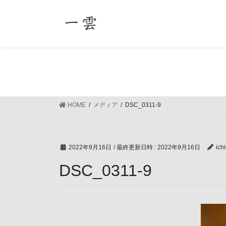
コ
ナ
ン
ビ
テ
ゲ
ン
ー
ツ
シ
へ
ョ
ス
ン
キ
に
ッ
移
HOME
メディア
DSC_0311-9
プ
動
2022年9月16日
/ 最終更新日時 :
2022年9月16日
ich
DSC_0311-9