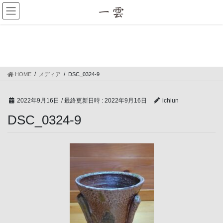
コ
ナ
ン
ビ
テ
ゲ
ン
ー
メディア
ツ
シ
へ
ョ
ス
ン
HOME
メディア
DSC_0324-9
キ
に
ッ
移
プ
動
2022年9月16日
/ 最終更新日時 :
2022年9月16日
ichiun
DSC_0324-9