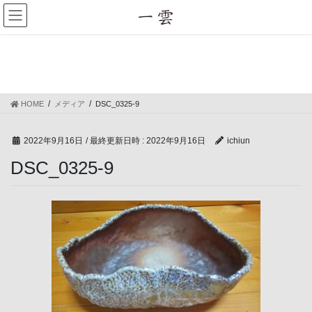
コ
ナ
ン
ビ
テ
ゲ
ン
ー
メディア
ツ
シ
へ
ョ
ス
ン
HOME
メディア
DSC_0325-9
キ
に
ッ
移
プ
動
2022年9月16日
/ 最終更新日時 :
2022年9月16日
ichiun
DSC_0325-9