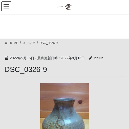
コ
ナ
ン
ビ
テ
ゲ
ン
ー
メディア
ツ
シ
へ
ョ
ス
ン
HOME
メディア
DSC_0326-9
キ
に
ッ
移
プ
動
2022年9月16日
/ 最終更新日時 :
2022年9月16日
ichiun
DSC_0326-9