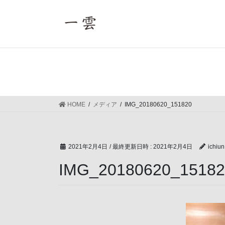
コ
ナ
ン
ビ
テ
ゲ
ン
ー
ツ
シ
へ
ョ
ス
ン
キ
に
ッ
移
HOME
メディア
IMG_20180620_151820
プ
動
2021年2月4日
/ 最終更新日時 :
2021年2月4日
ichiun
IMG_20180620_15182