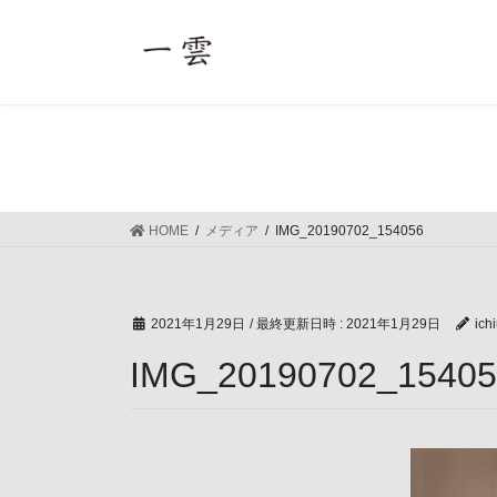
コ
ナ
ン
ビ
テ
ゲ
ン
ー
ツ
シ
へ
ョ
ス
ン
キ
に
ッ
移
HOME
メディア
IMG_20190702_154056
プ
動
2021年1月29日
/ 最終更新日時 :
2021年1月29日
ich
IMG_20190702_15405