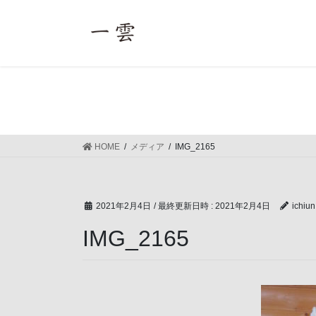
コ
ナ
ン
ビ
テ
ゲ
ン
ー
ツ
シ
へ
ョ
ス
ン
キ
に
ッ
移
HOME
メディア
IMG_2165
プ
動
2021年2月4日
/ 最終更新日時 :
2021年2月4日
ichiun
IMG_2165