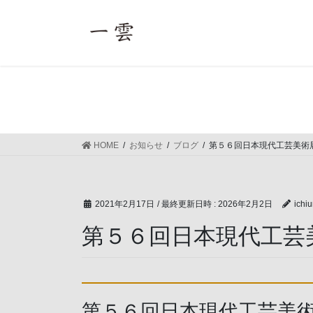
コ
ナ
ン
ビ
テ
ゲ
ン
ー
ツ
シ
へ
ョ
ス
ン
キ
に
ッ
移
HOME
お知らせ
ブログ
第５６回日本現代工芸美術
プ
動
2021年2月17日
/ 最終更新日時 :
2026年2月2日
ichi
第５６回日本現代工芸
第５６回日本現代工芸美