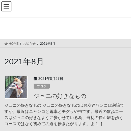
コ
ナ
ン
ビ
テ
ゲ
ン
ー
お知らせ
ツ
シ
へ
ョ
ス
ン
HOME
お知らせ
2021年8月
キ
に
ッ
移
プ
動
2021年8月
2021年8月27日
ブログ
ジュニの好きなもの
ジュニの好きなもの ジュニの好きなものはお友達ワンコは勿論で
すが、最近はニャンコと電車とモグラや虫です。最近の散歩コー
スはジュニの好きなように歩かせている為、当初の長距離を歩く
コースではなく初めての道を歩きたがります。ま […]