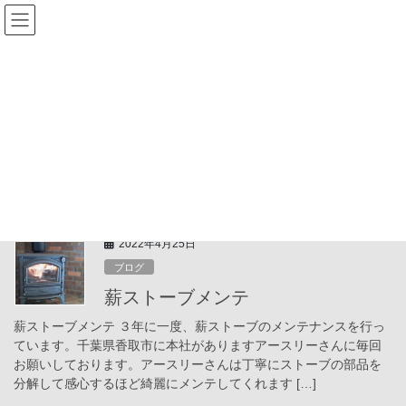
コ
ナ
ン
ビ
テ
ゲ
ン
ー
お知らせ
ツ
シ
へ
ョ
ス
ン
HOME
お知らせ
2022年4月
キ
に
ッ
移
プ
動
2022年4月
2022年4月25日
ブログ
薪ストーブメンテ
薪ストーブメンテ ３年に一度、薪ストーブのメンテナンスを行っ
ています。千葉県香取市に本社がありますアースリーさんに毎回
お願いしております。アースリーさんは丁寧にストーブの部品を
分解して感心するほど綺麗にメンテしてくれます […]