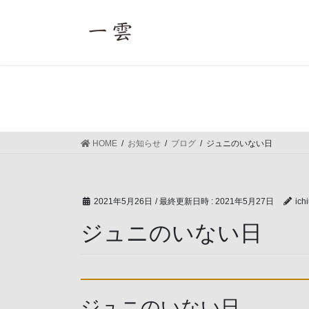
コ
ナ
ン
ビ
テ
ゲ
ン
ー
ツ
シ
へ
ョ
ス
ン
キ
に
ッ
移
HOME
お知らせ
ブログ
ジュニのいない日
プ
動
2021年5月26日
/ 最終更新日時 :
2021年5月27日
ich
ジュニのいない日
ジュニのいない日