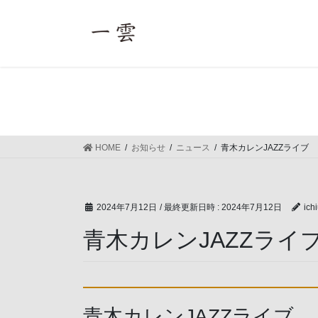
コ
ナ
ン
ビ
テ
ゲ
ン
ー
ツ
シ
へ
ョ
ス
ン
キ
に
ッ
移
HOME
お知らせ
ニュース
青木カレンJAZZライブ
プ
動
2024年7月12日
/ 最終更新日時 :
2024年7月12日
ich
青木カレンJAZZライ
青木カレンJAZZライブ